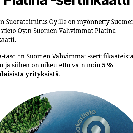
n Suoratoimitus Oy:lle on myönnetty Suome
stieto Oy:n Suomen Vahvimmat Platina -
kaatti.
a-taso on Suomen Vahvimmat -sertifikaateist
n ja siihen on oikeutettu vain noin
5 %
aisista yrityksistä
.