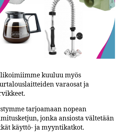
likoimiimme kuuluu myös
urtalouslaitteiden varaosat ja
rvikkeet.
stymme tarjoamaan nopean
imitusketjun, jonka ansiosta vältetään
tkät käyttö- ja myyntikatkot.