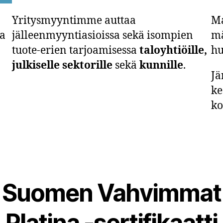
Yritysmyyntimme auttaa
Ma
aa
jälleenmyyntiasioissa sekä isompien
mä
tuote-erien tarjoamisessa
taloyhtiöille,
hu
julkiselle sektorille
sekä
kunnille
.
Jä
ke
ko
Suomen Vahvimmat
Platina -sertifikaatti