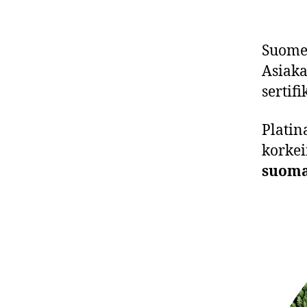
Suome
Asiaka
sertifi
Platin
korkei
suomal