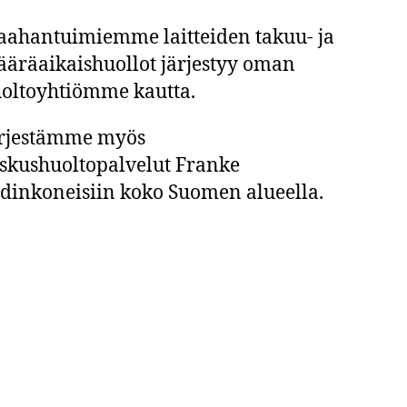
ahantuimiemme laitteiden takuu- ja
äräaikaishuollot järjestyy oman
oltoyhtiömme kautta.
rjestämme myös
skushuoltopalvelut Franke
dinkoneisiin koko Suomen alueella.