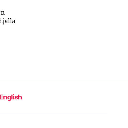
:n
hjalla
 English