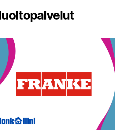
uoltopalvelut