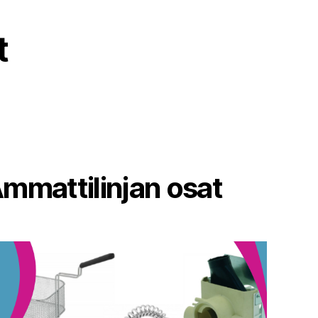
t
mmattilinjan osat