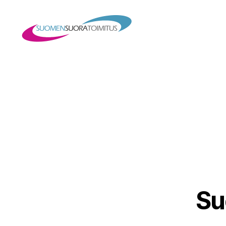
Suomen
Suoratoimitus
Oy
Su