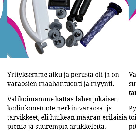
Yrityksemme alku ja perusta oli ja on
Va
varaosien maahantuonti ja myynti.
su
ta
Valikoimamme kattaa lähes jokaisen
kodinkonetuotemerkin varaosat ja
Py
tarvikkeet, eli huikean määrän erilaisia
to
pieniä ja suurempia artikkeleita.
pi