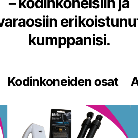
– kodinkoneisiin ja
varaosiin erikoistunu
kumppanisi.
Kodinkoneiden osat
A