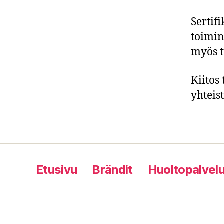
Sertif
toimin
myös t
Kiitos
yhtei
Etusivu
Brändit
Huoltopalvelu