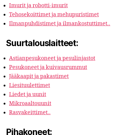
Imurit ja robotti-imurit
Tehosekoittimet ja mehupuristimet
Ilmanpuhdistimet ja ilmankostuttimet..
Suurtalouslaitteet:
Astianpesukoneet ja pesulinjastot
Pesukoneet ja kuivausrummut
Jääkaapit ja pakastimet
Liesituulettimet
Liedet ja uunit
Mikroaaltouunit
Rasvakeittimet..
Pihakoneet: