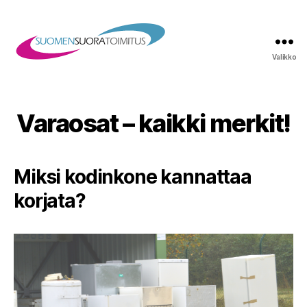
Valikko
Suomen
Suoratoimitus
Oy
Varaosat – kaikki merkit!
Miksi kodinkone kannattaa
korjata?