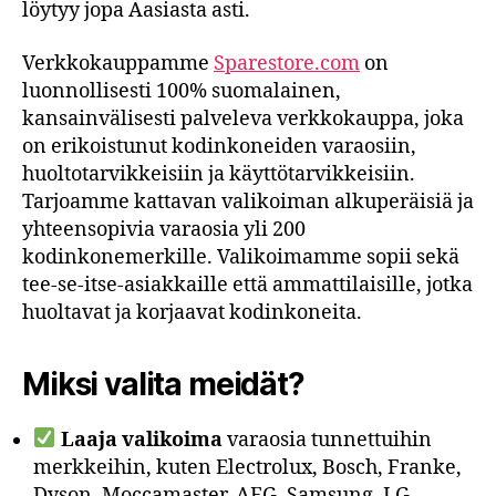
löytyy jopa Aasiasta asti.
Verkkokauppamme
Sparestore.com
on
luonnollisesti 100% suomalainen,
kansainvälisesti palveleva verkkokauppa, joka
on erikoistunut kodinkoneiden varaosiin,
huoltotarvikkeisiin ja käyttötarvikkeisiin.
Tarjoamme kattavan valikoiman alkuperäisiä ja
yhteensopivia varaosia yli 200
kodinkonemerkille. Valikoimamme sopii sekä
tee-se-itse-asiakkaille että ammattilaisille, jotka
huoltavat ja korjaavat kodinkoneita.
Miksi valita
meidät
?
Laaja valikoima
varaosia tunnettuihin
merkkeihin, kuten Electrolux, Bosch, Franke,
Dyson, Moccamaster, AEG, Samsung, LG,