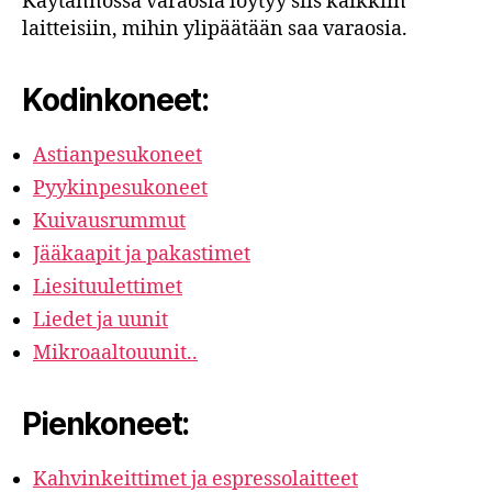
Käytännössä varaosia löytyy siis kaikkiin
laitteisiin, mihin ylipäätään saa varaosia.
Kodinkoneet:
Astianpesukoneet
Pyykinpesukoneet
Kuivausrummut
Jääkaapit ja pakastimet
Liesituulettimet
Liedet ja uunit
Mikroaaltouunit..
Pienkoneet:
Kahvinkeittimet ja espressolaitteet